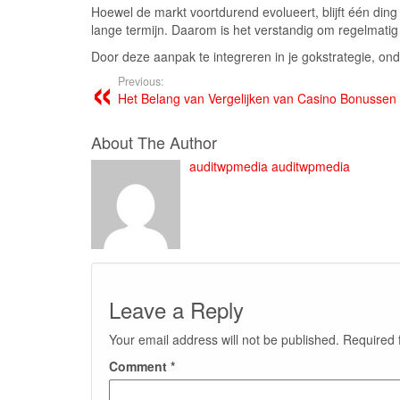
Hoewel de markt voortdurend evolueert, blijft één din
lange termijn. Daarom is het verstandig om regelmatig
Door deze aanpak te integreren in je gokstrategie, ond
Previous:
Het Belang van Vergelijken van Casino Bonussen
About The Author
auditwpmedia auditwpmedia
Leave a Reply
Your email address will not be published.
Required 
Comment
*