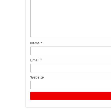
Name
*
Email
*
Website