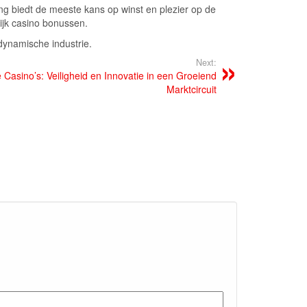
ng biedt de meeste kans op winst en plezier op de
ijk casino bonussen.
dynamische industrie.
Next:
 Casino’s: Veiligheid en Innovatie in een Groeiend
Marktcircuit