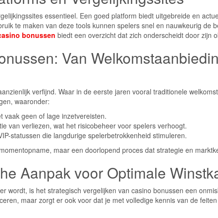
ergelijkingssites essentieel. Een goed platform biedt uitgebreide en ac
bruik te maken van deze tools kunnen spelers snel en nauwkeurig de 
 casino bonussen
biedt een overzicht dat zich onderscheidt door zijn ob
onussen: Van Welkomstaanbieding
aanzienlijk verfijnd. Waar in de eerste jaren vooral traditionele welk
ngen, waaronder:
et vaak geen of lage inzetvereisten.
e van verliezen, wat het risicobeheer voor spelers verhoogt.
P-statussen die langdurige spelerbetrokkenheid stimuleren.
en momentopname, maar een doorlopend proces dat strategie en marktke
sche Aanpak voor Optimale Winst
r wordt, is het strategisch vergelijken van casino bonussen een onmisb
eren, maar zorgt er ook voor dat je met volledige kennis van de feiten 