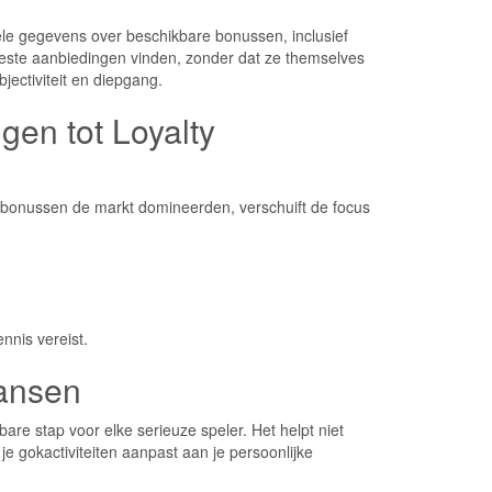
tuele gegevens over beschikbare bonussen, inclusief
beste aanbiedingen vinden, zonder dat ze themselves
jectiviteit en diepgang.
en tot Loyalty
omstbonussen de markt domineerden, verschuift de focus
nnis vereist.
kansen
are stap voor elke serieuze speler. Het helpt niet
je gokactiviteiten aanpast aan je persoonlijke