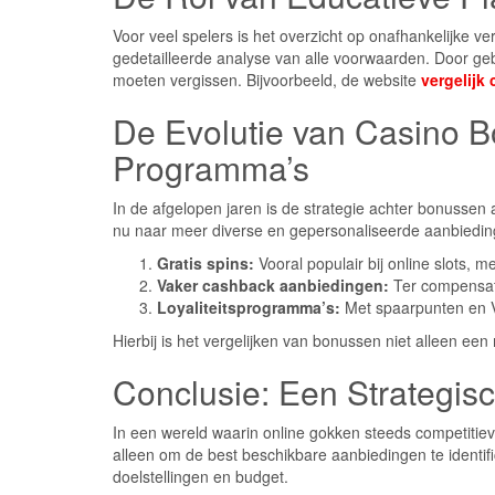
Voor veel spelers is het overzicht op onafhankelijke v
gedetailleerde analyse van alle voorwaarden. Door ge
moeten vergissen. Bijvoorbeeld, de website
vergelijk
De Evolutie van Casino B
Programma’s
In de afgelopen jaren is de strategie achter bonussen 
nu naar meer diverse en gepersonaliseerde aanbiedi
Gratis spins:
Vooral populair bij online slots, m
Vaker cashback aanbiedingen:
Ter compensati
Loyaliteitsprogramma’s:
Met spaarpunten en VI
Hierbij is het vergelijken van bonussen niet alleen e
Conclusie: Een Strategi
In een wereld waarin online gokken steeds competitieve
alleen om de best beschikbare aanbiedingen te identific
doelstellingen en budget.