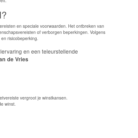
eft.
l?
ereisten en speciale voorwaarden. Het ontbreken van
denschapsvereisten of verborgen beperkingen. Volgens
 en risicobeperking.
ervaring en een teleurstellende
an de Vries
tvereiste vergroot je winstkansen.
e winst.