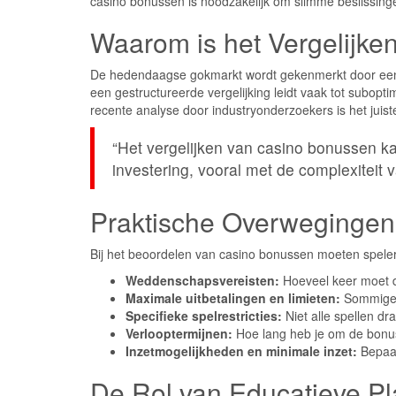
casino bonussen is noodzakelijk om slimme beslissinge
Waarom is het Vergelijke
De hedendaagse gokmarkt wordt gekenmerkt door een o
een gestructureerde vergelijking leidt vaak tot subo
recente analyse door industryonderzoekers is het juist
“Het vergelijken van casino bonussen k
investering, vooral met de complexite
Praktische Overwegingen 
Bij het beoordelen van casino bonussen moeten speler
Weddenschapsvereisten:
Hoeveel keer moet de
Maximale uitbetalingen en limieten:
Sommige b
Specifieke spelrestricties:
Niet alle spellen d
Verlooptermijnen:
Hoe lang heb je om de bonus
Inzetmogelijkheden en minimale inzet:
Bepaal
De Rol van Educatieve Pla