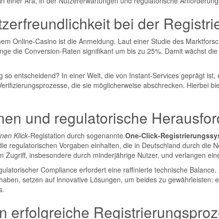
 in einer Ära, in der Nutzererwartungen und regulatorische Anforderu
tzerfreundlichkeit bei der Registr
em Online-Casino ist die Anmeldung. Laut einer Studie des Marktforsc
nge die Conversion-Raten signifikant um bis zu 25%. Damit wächst die
so entscheidend? In einer Welt, die von Instant-Services geprägt ist, 
erifizierungsprozesse, die sie möglicherweise abschrecken. Hierbei biete
nen und regulatorische Herausfo
inen Klick
-Registation durch sogenannte
One-Click-Registrierungss
 die regulatorischen Vorgaben einhalten, die in Deutschland durch di
griff, insbesondere durch minderjährige Nutzer, und verlangen eine si
atorischer Compliance erfordert eine raffinierte technische Balance. 
t haben, setzen auf innovative Lösungen, um beides zu gewährleisten: 
s.
 in erfolgreiche Registrierungspro